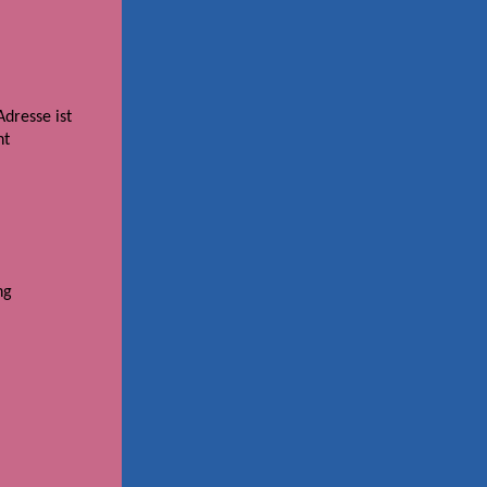
dresse ist
ht
ng