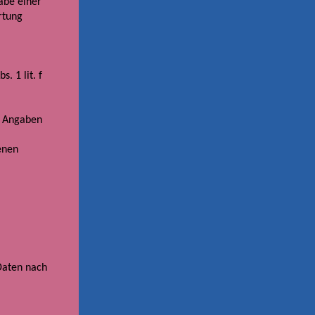
abe einer
rtung
. 1 lit. f
n Angaben
enen
Daten nach