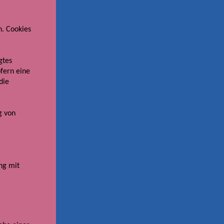
n. Cookies
gtes
fern eine
die
g von
ng mit