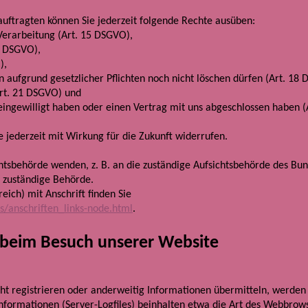
ftragten können Sie jederzeit folgende Rechte ausüben:
Verarbeitung (Art. 15 DSGVO),
6 DSGVO),
),
 aufgrund gesetzlicher Pflichten noch nicht löschen dürfen (Art. 18
Art. 21 DSGVO) und
eingewilligt haben oder einen Vertrag mit uns abgeschlossen haben (
se jederzeit mit Wirkung für die Zukunft widerrufen.
chtsbehörde wenden, z. B. an die zuständige Aufsichtsbehörde des Bu
e zuständige Behörde.
eich) mit Anschrift finden Sie
s/anschriften_links-node.html
.
 beim Besuch unserer Website
icht registrieren oder anderweitig Informationen übermitteln, werden
nformationen (Server-Logfiles) beinhalten etwa die Art des Webbrows