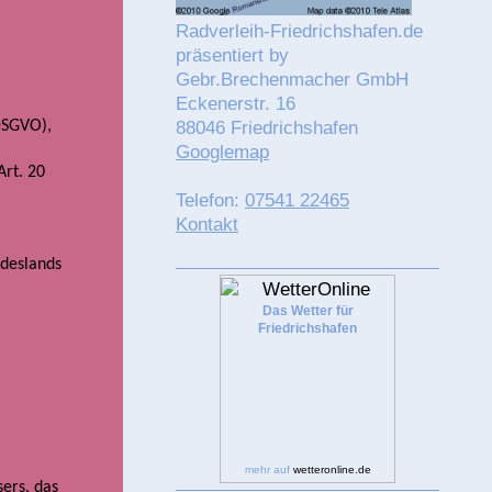
Radverleih-Friedrichshafen.de
präsentiert by
Gebr.Brechenmacher GmbH
Eckenerstr. 16
 DSGVO),
88046 Friedrichshafen
Googlemap
Art. 20
Telefon:
07541 22465
Kontakt
ndeslands
Das Wetter für
Friedrichshafen
mehr auf
wetteronline.de
ers, das