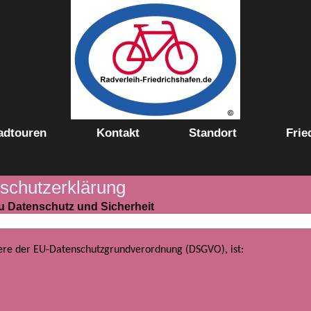
adtouren
Kontakt
Standort
Frie
schutzerklärung
u Datenschutz und Sicherheit
dere der EU-Datenschutzgrundverordnung (DSGVO), ist: