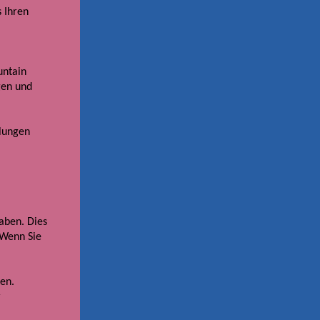
s Ihren
untain
gen und
llungen
aben. Dies
 Wenn Sie
gen.
r