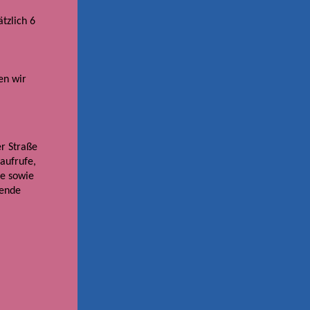
tzlich 6
en wir
r Straße
aufrufe,
te sowie
gende